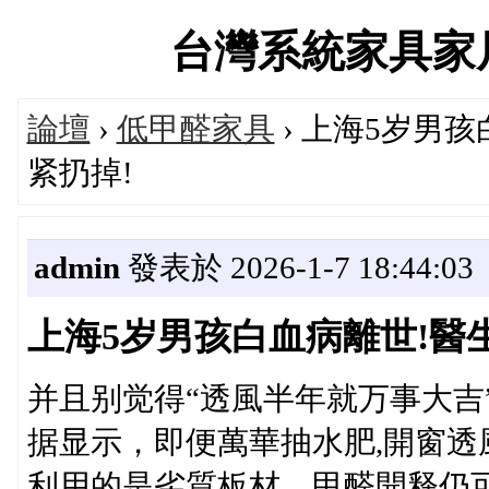
台灣系統家具家居服務
論壇
›
低甲醛家具
› 上海5岁男
紧扔掉!
admin
發表於 2026-1-7 18:44:03
上海5岁男孩白血病離世!醫
并且别觉得“透風半年就万事大吉
据显示，即便萬華抽水肥,開窗透
利用的是劣質板材，甲醛開释仍可