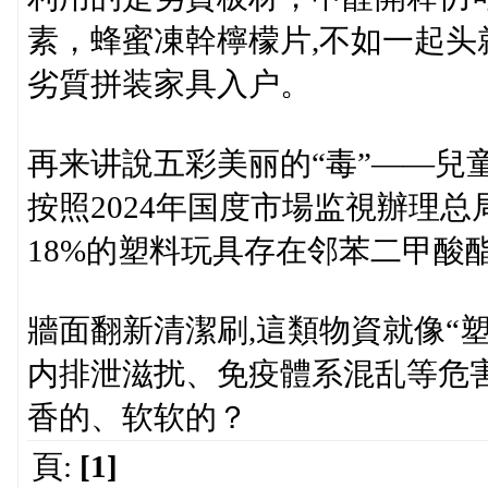
素，蜂蜜凍幹檸檬片,不如一起头
劣質拼装家具入户。
再来讲說五彩美丽的“毒”——兒
按照2024年国度市場监視辦理
18%的塑料玩具存在邻苯二甲酸
牆面翻新清潔刷,這類物資就像“
内排泄滋扰、免疫體系混乱等危
香的、软软的？
頁:
[1]