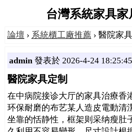
台灣系統家具家居服務
論壇
›
系統櫃工廠推薦
› 醫院家
admin
發表於 2026-4-24 18:25:4
醫院家具定制
在中病院接诊大厅的家具治療香港
环保耐磨的布艺某人造皮電動清
坐靠的恬静性，框架则采纳瘦肚
久利用不容易變形。尺寸設計根