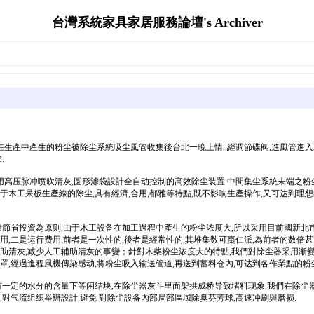
台灣系統家具家居服務論壇's Archiver
在生產中產生的粉尘被除尘系統吸尘風管收集後台北一晚上情,,經调節碟阀,進風管進入
.
用高压脉冲喷吹清灰,圆形滤袋設計全自动控制的高效除尘装置.中間集尘系統未端之粉尘
木工呆板生產線的除尘,具有經濟,合用,都雅等特點,既不影响生產操作,又可达到理想
量節省投資為原则,由于木工設备在加工過程中產生的粉尘浓度大,所以采用目前國新北市
用,二是运行费用.前者是一次性的,後者是經常性的,其堆集数可棗仁派,為前者的数倍
助清灰,减少人工辅助清灰的事變；針對木柴粉尘浓度大的特點,我們對除尘器采用渐變
經過進程風機傳染感动,将粉尘吸入输送管道,再送到蓄料仓內,可达到各作業點的粉尘浓度降
有一定的水分的含量下等闲结块,在除尘器灰斗里面架拱成桥导致堵料现象,我們在除尘
對气流组织举辦設計,避免 對除尘設备內部局部區域除臭芬芳球,高速冲刷與磨损.