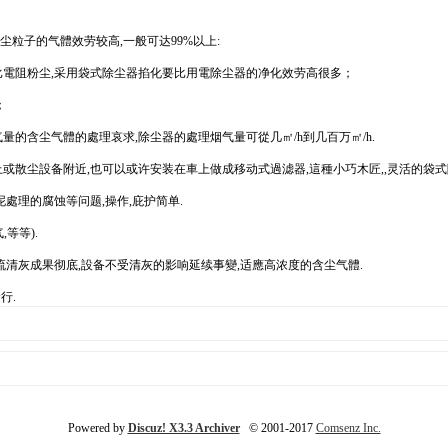
粒子的气體效劳较高,一般可达99%以上:
比電阻粉尘,采用袋式除尘器掐化要比用電除尘器的净化效劳高很多；
；
量的含尘气體的處理哀求,除尘器的處理烟气量可從几㎡/h到几百万㎡/h.
上或散尘設备附近,也可以或许安装在車上做成移动式過滤器,這種小巧木匠,,灵活的袋
處理的腐蚀等问题,操作,庇护简单.
等等).
流清灰成果彻底,設备不受清灰的影响延续事變,适應高浓度的含尘气體.
行.
Powered by
Discuz! X3.3 Archiver
© 2001-2017
Comsenz Inc.