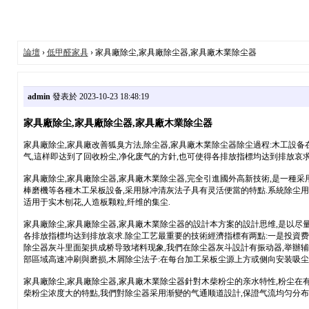
論壇
›
低甲醛家具
› 家具廠除尘,家具廠除尘器,家具廠木業除尘器
admin
發表於 2023-10-23 18:48:19
家具廠除尘,家具廠除尘器,家具廠木業除尘器
家具廠除尘,家具廠改善狐臭方法,除尘器,家具廠木業除尘器除尘過程:木工設备
气,這样即达到了回收粉尘,净化废气的方針,也可使得各排放指標均达到排放哀求
家具廠除尘,家具廠除尘器,家具廠木業除尘器,完全引進國外高新技術,是一種采
棒磨機等各種木工呆板設备,采用脉冲清灰法子具有灵活便當的特點.系統除尘用于
适用于实木刨花,人造板颗粒,纤维的集尘.
家具廠除尘,家具廠除尘器,家具廠木業除尘器的設計本方案的設計思维,是以尽
各排放指標均达到排放哀求.除尘工艺最重要的技術經濟指標有两點:一是投資费
除尘器灰斗里面架拱成桥导致堵料现象,我們在除尘器灰斗設計有振动器,举辦辅
部區域高速冲刷與磨损,木屑除尘法子:在每台加工呆板尘源上方或侧向安装吸尘罩,
家具廠除尘,家具廠除尘器,家具廠木業除尘器針對木柴粉尘的亲水特性,粉尘在
柴粉尘浓度大的特點,我們對除尘器采用渐變的气通顺道設計,保證气流均匀分布.