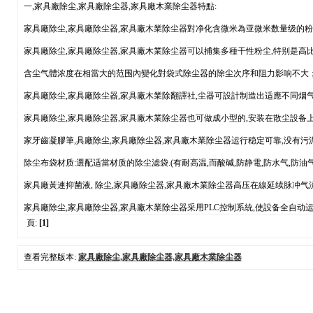
一,家具廠除尘,家具廠除尘器,家具廠木業除尘器特點:
家具廠除尘,家具廠除尘器,家具廠木業除尘器對净化含微米為亚微米数量级的粉尘
家具廠除尘,家具廠除尘器,家具廠木業除尘器可以捕集多種干性粉尘,特别是高
含尘气體浓度在相當大的范围內變化對袋式除尘器的除尘次序和阻力影响不大
家具廠除尘,家具廠除尘器,家具廠木業除翻譯社,尘器可設計制造出适應不同烟气
家具廠除尘,家具廠除尘器,家具廠木業除尘器也可做成小型的,安装在散尘設备
家牙齒凝膠筆,具廠除尘,家具廠除尘器,家具廠木業除尘器运行稳定可靠,没有污泥
除尘布袋材质:選配适當材质的除尘滤袋.(有耐高温,而酸碱,防静電,防水气,防油气,
家具廠黃連抑菌液, 除尘,家具廠除尘器,家具廠木業除尘器高压在線延续脉冲气
家具廠除尘,家具廠除尘器,家具廠木業除尘器采用PLC控制系統,使設备全自动运
頁:
[1]
查看完整版本:
家具廠除尘,家具廠除尘器,家具廠木業除尘器