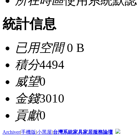
所在時區
使用系統默認
統計信息
已用空間
0 B
積分
4494
威望
0
金錢
3010
貢獻
0
Archiver
|
手機版
|
小黑屋
|
台灣系統家具家居服務論壇