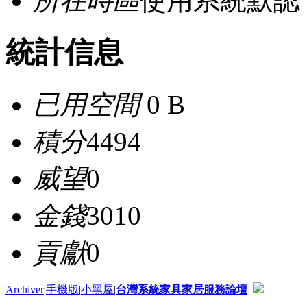
所在時區
使用系統默認
統計信息
已用空間
0 B
積分
4494
威望
0
金錢
3010
貢獻
0
Archiver
|
手機版
|
小黑屋
|
台灣系統家具家居服務論壇