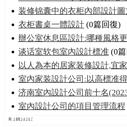
装修锦囊中的衣柜內部設計圖
衣柜書桌一體設計
(0篇回復)
辦公室休息區設計:哪種風格更
谈话室软包室內設計標准
(0篇
以人為本的居家装修設計,宜
室內家装設計公司:以高標准
济南室內設計公司前十名(202
室內設計公司的項目管理流程
頁:
1
[2]
3
4
5
6
7