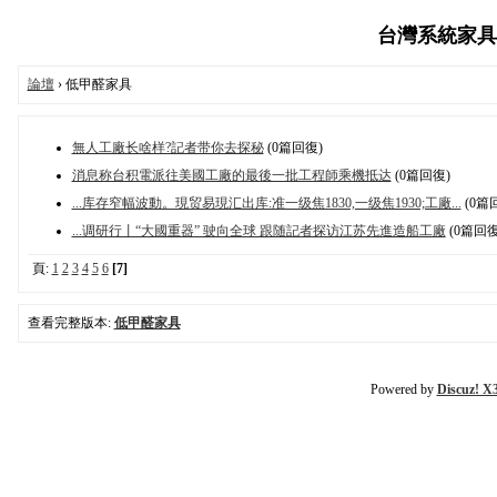
台灣系統家具家居
論壇
› 低甲醛家具
無人工廠长啥样?記者带你去探秘
(0篇回復)
消息称台积電派往美國工廠的最後一批工程師乘機抵达
(0篇回復)
...库存窄幅波動。現贸易現汇出库:准一级焦1830,一级焦1930;工廠...
(0篇
...调研行丨“大國重器” 驶向全球 跟随記者探访江苏先進造船工廠
(0篇回復
頁:
1
2
3
4
5
6
[7]
查看完整版本:
低甲醛家具
Powered by
Discuz! X3