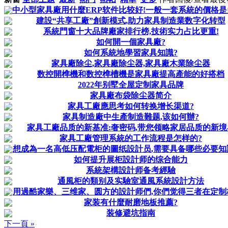
中小型家具廠用什麼ERP软件比较好!一般一套系統的價格是多少
建設“共享工廠”創新模式,助力家具制造業数字化转型
系統門窗十大品牌廠家排行榜,技術实力占比更重!
如何開一個家具廠?
如何系統地學習家具知識?
家具廠除尘,家具廠除尘器,家具廠木業除尘器
数控開榫機和数控榫槽機是家具廠提高產能的好搭档
2022年别墅全屋定制家具品牌
家具廠布袋除尘器简介
家具工廠應思考如何转换增长渠道?
家具制造廠中生產制造難题,该如何辦?
家具工廠品质的新基准:奢密码,带您领略家居品质的新境
家具工廠管理系統的工作流程是怎样的?
想成為一名高低压配電柜的圖纸設計员,需要具备哪些必要知識技
如何提升展柜設計师的综合能力
系統架構設計师备考經驗
通風柜的類别及实驗室通風系統設計方法
用過酷家樂、三维家、圆方的設計师們,你們觉得三者在定制柜體
家装有什麼耐磨地板推薦?
装修避坑指南
下一頁 »