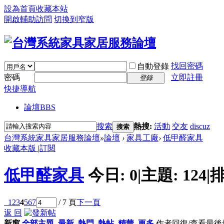
設為首頁
收藏本站
開啟輔助訪問
切換到窄版
找回密碼
自動登錄
密碼
立即註冊
登錄
快捷導航
論壇
BBS
搜索
熱搜:
活動
交友
discuz
搜索
台灣系統家具家居服務論壇
»
論壇
›
家具工廠
›
低甲醛家具
收藏本版
|
訂閱
低甲醛家具
今日:
0
|
主題:
124
|
排
1
2
3
4
5
6
7
/ 7 頁
下一頁
返 回
新窗
全部主題
最新
熱門
熱帖
精華
更多
作者
回復/查看
最後