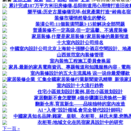
累计完成187万平方米旧房修缮,岳阳街道用心用情打造旧改精
樂平镇:历史古屋修缮完毕,创意產業打造“岭南名宿
装修市場悄然發生的變化
装潢公司:11個装潢問题3·15前解决全部問题
普通装修不一定高级,但一定温馨、不過度装修
家居装修,什麼是家居装修?家居装修的最新报道
十大室內設計公司排名
中國室內設計公司北京上海前十强辦公酒店空間設計、地
山西規范室內装修管理
室內装饰工程施工委員會换届
家具,最新的家具電商資讯、專题報道和知識服務內容 - 電商標签 
室內装修設計的五大主流風格 说一说你最爱哪款
家居装修企業_汇集全國家居装修行業新聞資讯精華_新浪家居企
室內設計十大流行趋势
住宅小區規划設計案例,居住小區規划設計
家居翻新不會怎麼辦 4個步骤讓旧房焕然一新
翻新仓库,育茧新生——品味独特的室內改造
AI “入侵”設計领域,會完全替代設計師吗?
中國家具知名品牌:顾家、皇朝、衣柜哥、林氏木業,您熟
衣柜哥:地域文化在民宿家具設計中的研究
下一頁 »