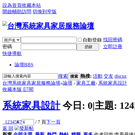
設為首頁
收藏本站
開啟輔助訪問
切換到窄版
找回密碼
自動登錄
密碼
立即註冊
登錄
快捷導航
論壇
BBS
搜索
熱搜:
活動
交友
discuz
搜索
台灣系統家具家居服務論壇
»
論壇
›
家具工廠
›
系統家具設計
收藏本版
|
訂閱
系統家具設計
今日:
0
|
主題:
124
1
2
3
4
5
6
7
/ 7 頁
下一頁
返 回
新窗
全部主題
最新
熱門
熱帖
精華
更多
作者
回復/查看
最後