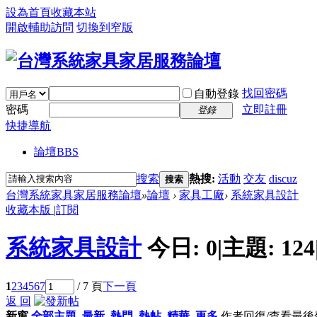
設為首頁
收藏本站
開啟輔助訪問
切換到窄版
找回密碼
自動登錄
密碼
立即註冊
登錄
快捷導航
論壇
BBS
搜索
熱搜:
活動
交友
discuz
搜索
台灣系統家具家居服務論壇
»
論壇
›
家具工廠
›
系統家具設計
收藏本版
|
訂閱
系統家具設計
今日:
0
|
主題:
124
1
2
3
4
5
6
7
/ 7 頁
下一頁
返 回
新窗
全部主題
最新
熱門
熱帖
精華
更多
作者
回復/查看
最後