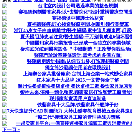
台北室內設計公司透過專業的整合規劃
赛福德钢制醫養家具:以“去醫院化”設計重構醫療空間
赛福德谈中醫護士站材質
赛福德醫療:匠心铸造醫療空間,创新引领行業變革
浙江45岁女子白血病離世!醫生提醒:家中這几種東西,赶紧
夏天慢阻肺患者注意!醫生提醒:千万别養成這6個坏習惯
中國醫用家具行業报告:已形成一個独立的專業领域
從海底光缆到醫療設备 ＂中國制造＂正改變你我生活(3
醫院門診診室装修設計,需考虑的多個方面!
醫院病房設計指南:从细节出發,打造理想醫療空間
獨立筒沙發讓使用者在環境設計
上海辦公家具批發廠家:定制上海企業一站式辦公家
红木家具十大品牌 2025,一文带你全了解
滁州快餐桌椅快餐店桌椅 餐饮桌椅工廠 餐饮家具眾京
智控未来,深耕一體化整家,顾家家居打造智慧工廠開放
联邦家私實現用户直連制造
铁藝家具十大品牌,铁藝家具什麼牌子好
7天快速提升CAD制圖能力,大岭山酷睿教育機械五金家具速
“廠二代”接班家具工廠的管理挑战與策略
一起卖家具平台:一個直接連接家具源頭工廠與消费者的
下一頁 »