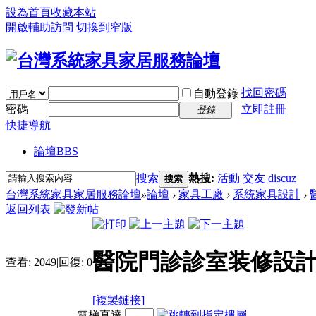
設為首頁
收藏本站
開啟輔助訪問
切換到窄版
找回密碼
自動登錄
密碼
立即註冊
登錄
快捷導航
論壇
BBS
搜索
熱搜:
活動
交友
discuz
搜索
台灣系統家具家居服務論壇
»
論壇
›
家具工廠
›
系統家具設計
›
返回列表
醫院門診診室装修設計
查看:
2049
|
回復:
0
[複製鏈接]
電梯直達