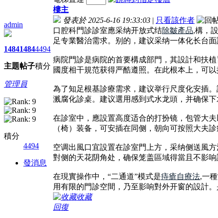
樓主
發表於 2025-6-16 19:33:03
|
只看該作者
admin
口腔科門診診室應采纳开放式结
除皺產品
,構，
足专業醫治需求。别的，建议采纳一体化长台面
1484
1484
4494
病院門診是病院的首要構成部門，其設計和扶植
主題
帖子
積分
國度相干規范获得严酷遵照。在此根本上，可以
管理員
為了知足根基診療需求，建议举行尺度化安插。
溅腐化診桌。建议選用感到式水龙頭，并确保下
在診室中，應設置高度适合的打扮镜，包管大夫
（椅）装备，可安插在同侧，朝向可按照大夫診
積分
4494
空调出風口宜設置在診室門上方，采纳侧送風方
對侧的天花阴角处，确保笼盖區域得當且不影响
發消息
在現實操作中，“二通道”模式是
痔瘡自療法
,一
用有限的門診空間，乃至影响對外开窗的設計。
收藏
回復