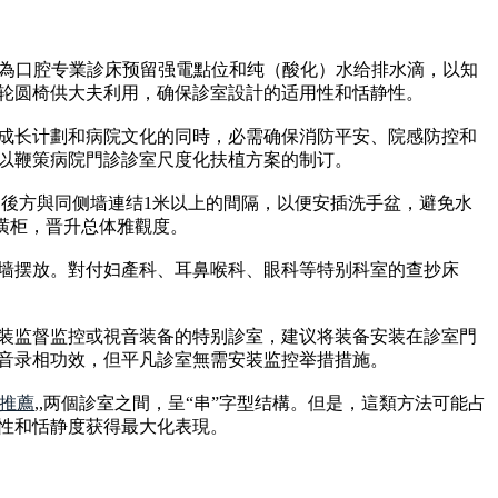
時，需為口腔专業診床预留强電點位和纯（酸化）水给排水滴，以知
轮圆椅供大夫利用，确保診室設計的适用性和恬静性。
成长计劃和病院文化的同時，必需确保消防平安、院感防控和
以鞭策病院門診診室尺度化扶植方案的制订。
桌後方與同侧墙連结1米以上的間隔，以便安插洗手盆，避免水
潢柜，晋升总体雅觀度。
墙摆放。對付妇產科、耳鼻喉科、眼科等特别科室的查抄床
装监督监控或視音装备的特别診室，建议将装备安装在診室門
音录相功效，但平凡診室無需安装监控举措措施。
推薦
,,两個診室之間，呈“串”字型结構。但是，這類方法可能占
性和恬静度获得最大化表現。