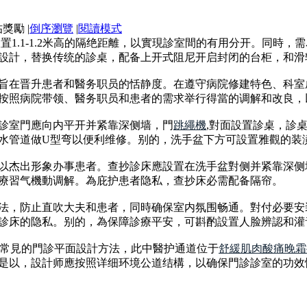
|
倒序瀏覽
|
閱讀模式
設置1.1-1.2米高的隔绝距離，以實現診室間的有用分开。同
設計，替换传统的診桌，配备上开式阻尼开启封闭的台柜，和滑
旨在晋升患者和醫务职员的恬静度。在遵守病院修建特色、科室
按照病院带领、醫务职员和患者的需求举行得當的调解和改良，
診室門應向内平开并紧靠深侧墙，門
跳繩機
,對面設置診桌，診
水管道做U型弯以便利维修。别的，洗手盆下方可設置雅觀的装
以杰出形象办事患者。查抄診床應設置在洗手盆對侧并紧靠深侧
療習气機動调解。為庇护患者隐私，查抄床必需配备隔帘。
法，防止直吹大夫和患者，同時确保室内氛围畅通。對付必要安
診床的隐私。别的，為保障診療平安，可斟酌設置人脸辨認和灌
種常見的門診平面設計方法，此中醫护通道位于
舒緩肌肉酸痛
晚霜
是以，設計师應按照详细环境公道结構，以确保門診診室的功效