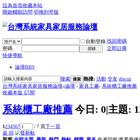
設為首頁
收藏本站
開啟輔助訪問
切換到窄版
找回密碼
自動登錄
密碼
立即註冊
登錄
快捷導航
論壇
BBS
搜索
熱搜:
活動
交友
discuz
搜索
台灣系統家具家居服務論壇
»
論壇
›
家具工廠
›
系統櫃工廠推薦
收藏本版
|
訂閱
系統櫃工廠推薦
今日:
0
|
主題:
1
1
2
3
4
5
6
7
/ 7 頁
下一頁
返 回
新窗
全部主題
最新
熱門
熱帖
精華
更多
作者
回復/查看
最後