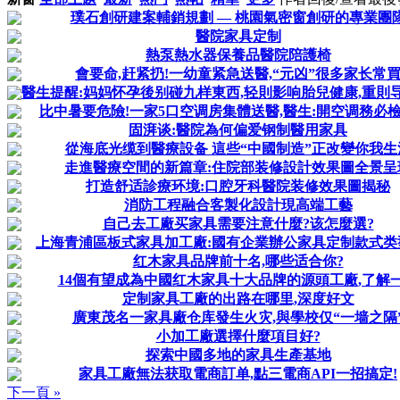
璞石創研建案輔銷規劃 — 桃園氣密窗創研的專業團
醫院家具定制
熱泵熱水器保養品醫院陪護椅
會要命,赶紧扔!一幼童紧急送醫,“元凶”很多家长常
醫生提醒:妈妈怀孕後别碰九样東西,轻則影响胎兒健康,重則
比中暑要危險!一家5口空调房集體送醫,醫生:開空调務必檢
固湃谈:醫院為何偏爱钢制醫用家具
從海底光缆到醫療設备 這些“中國制造”正改變你我生
走進醫療空間的新篇章:住院部装修設計效果圖全景呈
打造舒适診療环境:口腔牙科醫院装修效果圖揭秘
消防工程融合客製化設計現高端工藝
自己去工廠买家具需要注意什麼?该怎麼選?
上海青浦區板式家具加工廠:國有企業辦公家具定制款式类
红木家具品牌前十名,哪些适合你?
14個有望成為中國红木家具十大品牌的源頭工廠,了解
定制家具工廠的出路在哪里,深度好文
廣東茂名一家具廠仓库發生火灾,與學校仅“一墙之隔
小加工廠選擇什麼項目好?
探索中國多地的家具生產基地
家具工廠無法获取電商訂单,點三電商API一招搞定!
下一頁 »