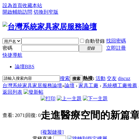
設為首頁
收藏本站
開啟輔助訪問
切換到窄版
找回密碼
自動登錄
密碼
立即註冊
登錄
快捷導航
論壇
BBS
搜索
熱搜:
活動
交友
discuz
搜索
台灣系統家具家居服務論壇
»
論壇
›
家具工廠
›
系統櫃工廠推薦
返回列表
走進醫療空間的新篇章
查看:
2071
|
回復:
0
[複製鏈接]
電梯直達