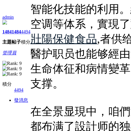
智能化技能的利用。
admin
空调等体系，實現了
1484
1484
4494
壯陽保健食品
,者供
主題
帖子
積分
醫护职员也能够經由
管理員
生命体征和病情變革
支撑。
積分
4494
發消息
在全景显現中，咱們
都布满了設計师的独