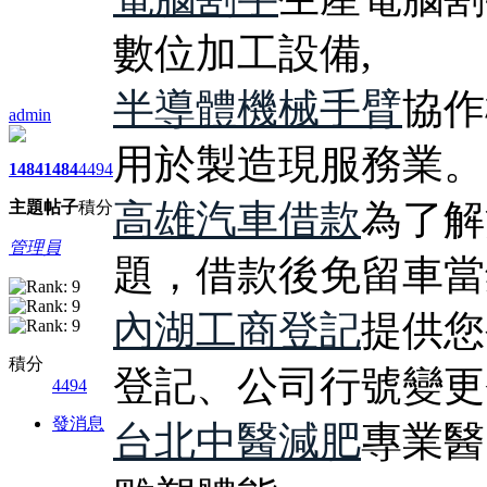
數位加工設備,
半導體機械手臂
協作
admin
用於製造現服務業。
1484
1484
4494
高雄汽車借款
為了解
主題
帖子
積分
管理員
題，借款後免留車當
內湖工商登記
提供您
積分
登記、公司行號變更
4494
發消息
台北中醫減肥
專業醫