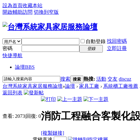
設為首頁
收藏本站
開啟輔助訪問
切換到窄版
找回密碼
自動登錄
密碼
立即註冊
登錄
快捷導航
論壇
BBS
搜索
熱搜:
活動
交友
discuz
搜索
台灣系統家具家居服務論壇
»
論壇
›
家具工廠
›
系統櫃工廠推薦
返回列表
消防工程融合客製化
查看:
2073
|
回復:
0
[複製鏈接]
電梯直達