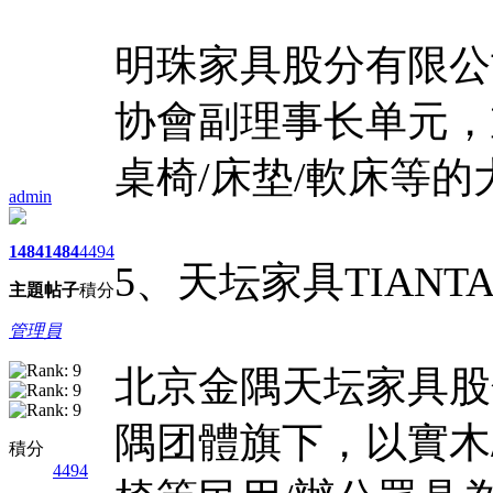
明珠家具股分有限公
协會副理事长单元，
桌椅/床垫/軟床等
admin
1484
1484
4494
5、天坛家具TIANT
主題
帖子
積分
管理員
北京金隅天坛家具股
隅团體旗下，以實木/
積分
4494