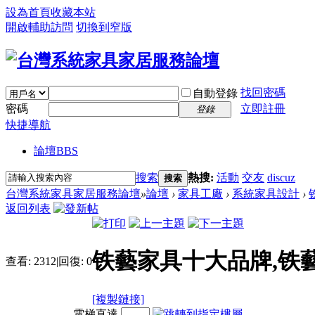
設為首頁
收藏本站
開啟輔助訪問
切換到窄版
找回密碼
自動登錄
密碼
立即註冊
登錄
快捷導航
論壇
BBS
搜索
熱搜:
活動
交友
discuz
搜索
台灣系統家具家居服務論壇
»
論壇
›
家具工廠
›
系統家具設計
›
返回列表
铁藝家具十大品牌,铁
查看:
2312
|
回復:
0
[複製鏈接]
電梯直達