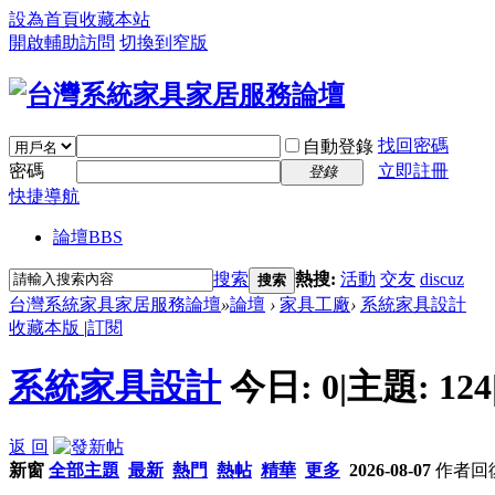
設為首頁
收藏本站
開啟輔助訪問
切換到窄版
找回密碼
自動登錄
密碼
立即註冊
登錄
快捷導航
論壇
BBS
搜索
熱搜:
活動
交友
discuz
搜索
台灣系統家具家居服務論壇
»
論壇
›
家具工廠
›
系統家具設計
收藏本版
|
訂閱
系統家具設計
今日:
0
|
主題:
124
返 回
新窗
全部主題
最新
熱門
熱帖
精華
更多
2026-08-07
作者
回