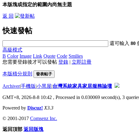
本版塊或指定的範圍內尚無主題
返 回
快速發帖
還可輸入
80
高級模式
B
Color
Image
Link
Quote
Code
Smilies
您需要登錄後才可以發帖
登錄
|
立即註冊
本版積分規則
發表帖子
Archiver
|
手機版
|
小黑屋
|
台灣系統家具家居服務論壇
GMT+8, 2026-8-8 10:42
, Processed in 0.030069 second(s), 3 queries
Powered by
Discuz!
X3.3
© 2001-2017
Comsenz Inc.
返回頂部
返回版塊