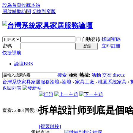
設為首頁
收藏本站
開啟輔助訪問
切換到窄版
找回密碼
自動登錄
密碼
立即註冊
登錄
快捷導航
論壇
BBS
搜索
熱搜:
活動
交友
discuz
搜索
台灣系統家具家居服務論壇
»
論壇
›
家具工廠
›
桃園系統家具
›
返回列表
拆单設計师到底是個啥
查看:
2383
|
回復:
0
[複製鏈接]
電梯直達