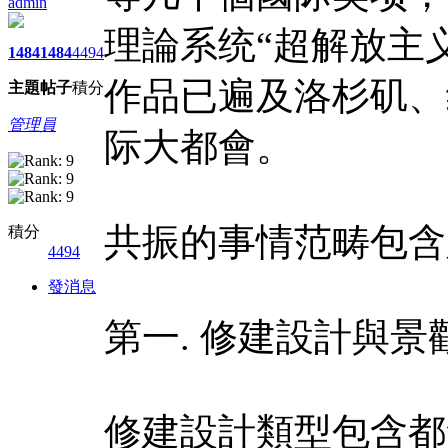
admin
理論系统“超解放主
1484
1484
4494
作品已遍及洛杉矶、
主題
帖子
積分
管理員
际大都會。
共振的事情范畴包含
積分
4494
發消息
第一. 修建設計與景
修建設計類型包含都