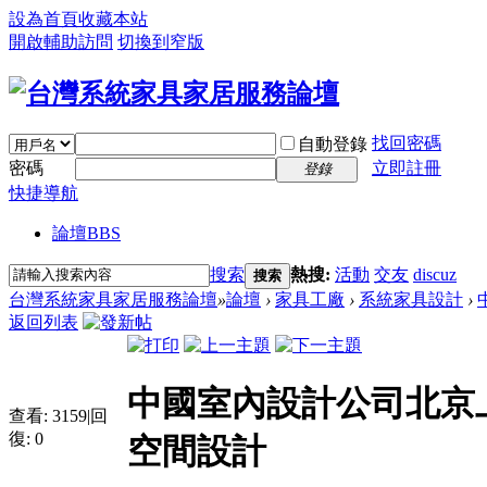
設為首頁
收藏本站
開啟輔助訪問
切換到窄版
找回密碼
自動登錄
密碼
立即註冊
登錄
快捷導航
論壇
BBS
搜索
熱搜:
活動
交友
discuz
搜索
台灣系統家具家居服務論壇
»
論壇
›
家具工廠
›
系統家具設計
›
返回列表
中國室內設計公司北京
查看:
3159
|
回
復:
0
空間設計